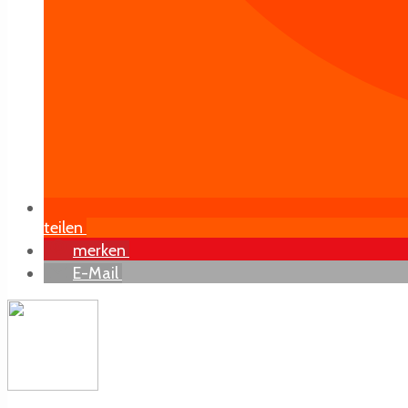
teilen
merken
E-Mail