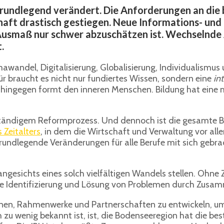
grundlegend verändert. Die Anforderungen an die 
schaft drastisch gestiegen. Neue Informations- 
 Ausmaß nur schwer abzuschätzen ist. Wechselnde
.
awandel, Digitalisierung, Globalisierung, Individualismu
r braucht es nicht nur fundiertes Wissen, sondern eine
in
g hingegen formt den inneren Menschen. Bildung hat eine
ständigem Reformprozess. Und dennoch ist die gesamte Bi
 Zeitalters
, in dem die Wirtschaft und Verwaltung vor all
 grundlegende Veränderungen für alle Berufe mit sich gebr
 angesichts eines solch vielfältigen Wandels stellen. Ohne 
ie Identifizierung und Lösung von Problemen durch Zusam
en, Rahmenwerke und Partnerschaften zu entwickeln, um 
zu wenig bekannt ist, ist, die Bodenseeregion hat die bes