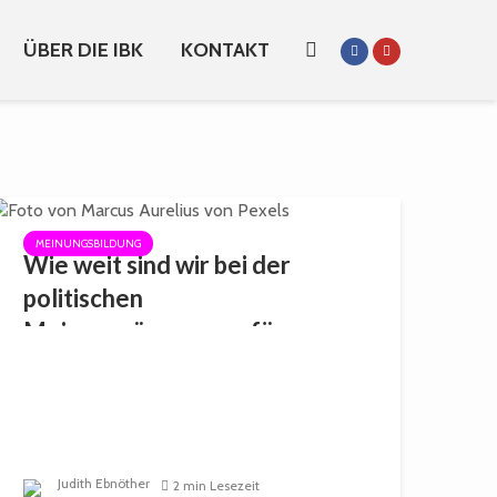
ÜBER DIE IBK
KONTAKT
MEINUNGSBILDUNG
Wie weit sind wir bei der
politischen
Meinungsäusserung für
Menschen mit Behinderung?
Judith Ebnöther
2 min Lesezeit