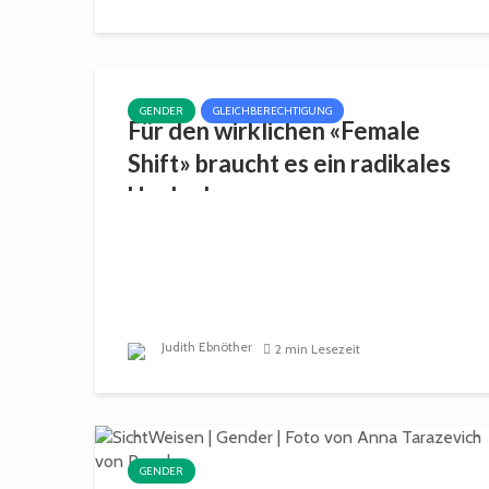
GENDER
GLEICHBERECHTIGUNG
Für den wirklichen «Female
Shift» braucht es ein radikales
Umdenken
Judith Ebnöther
2 min Lesezeit
GENDER