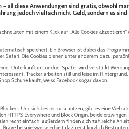
 – all diese Anwendungen sind gratis, obwohl man
ährung jedoch vielfach nicht Geld, sondern es sin
chnellsten mit einem Klick auf „Alle Cookies akzeptieren“
utomatisch speichert. Ein Browser ist dabei das Programm,
er Safari. Die Cookies dienen unter anderem dazu, persön
iner Unterkunft in London. Später wird verstärkt Werbung 
teressant. Tracker arbeiten still und leise im Hintergrund
Shop Schuhe kauft, weiss Facebook sogar davon.
Blockers. Um sich besser zu schützen, gibt es eine Vielzah
hlen HTTPS Everywhere und Block Origin, beide erzwingen 
r Laien recht einfach, außerdem finden sich zahlreiche Anl
rave beispielsweise erhielt dazu erst kürzlich Bestnoten