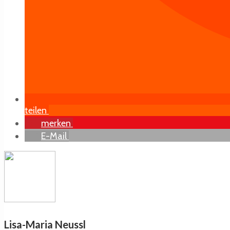
teilen
merken
E-Mail
Lisa-Maria Neussl