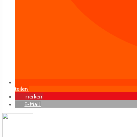
teilen
merken
E-Mail