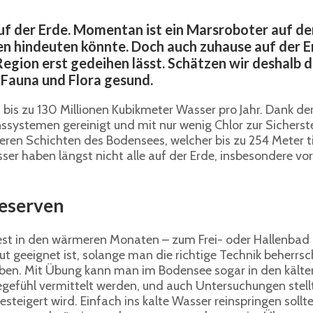
auf der Erde. Momentan ist ein Marsroboter auf 
n hindeuten könnte. Doch auch zuhause auf der E
 Region erst gedeihen lässt. Schätzen wir deshalb
n Fauna und Flora gesund.
 bis zu 130 Millionen Kubikmeter Wasser pro Jahr. Dank d
ssystemen gereinigt und mit nur wenig Chlor zur Sicherst
ren Schichten des Bodensees, welcher bis zu 254 Meter ti
r haben längst nicht alle auf der Erde, insbesondere vo
eserven
dest in den wärmeren Monaten – zum Frei- oder Hallenbad 
ut geeignet ist, solange man die richtige Technik beherr
ben. Mit Übung kann man im Bodensee sogar in den kälte
gefühl vermittelt werden, und auch Untersuchungen stel
teigert wird. Einfach ins kalte Wasser reinspringen soll